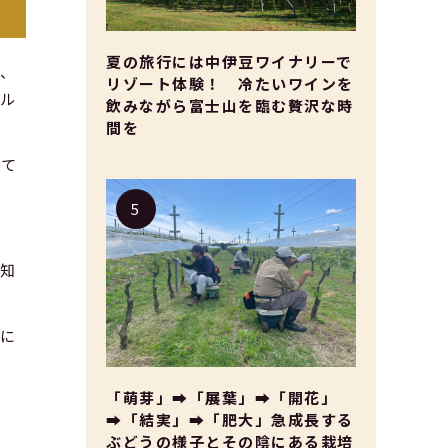
夏の旅行には中伊豆ワイナリーで
て、
リゾート体験！ 冷たいワインを
ェル
飲みながら富士山を臨む贅沢な時
間を
れて
も知
こに
「萌芽」➡「展葉」➡「開花」
➡「結実」➡「肥大」急成長する
ぶどうの様子とその陰にある栽培