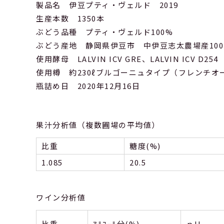
製品名 伊豆プティ・ヴェルド 2019
生産本数 1350本
ぶどう品種 プティ・ヴェルド100%
ぶどう産地 静岡県伊豆市 中伊豆志太農場産100
使用酵母 LALVIN ICV GRE、LALVIN ICV D254
使用樽 約230ℓブルゴーニュタイプ（フレンチオ
瓶詰め日 2020年12月16日
果汁分析値（複数圃場の平均値）
比重
糖度(%)
1.085
20.5
ワイン分析値
比重
ｱﾙｺｰﾙ分(%)
ｐH