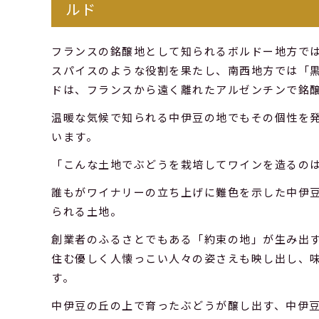
ルド
フランスの銘醸地として知られるボルドー地方で
スパイスのような役割を果たし、南西地方では「
ドは、フランスから遠く離れたアルゼンチンで銘
温暖な気候で知られる中伊豆の地でもその個性を
います。
「こんな土地でぶどうを栽培してワインを造るの
誰もがワイナリーの立ち上げに難色を示した中伊
られる土地。
創業者のふるさとでもある「約束の地」が生み出
住む優しく人懐っこい人々の姿さえも映し出し、
す。
中伊豆の丘の上で育ったぶどうが醸し出す、中伊