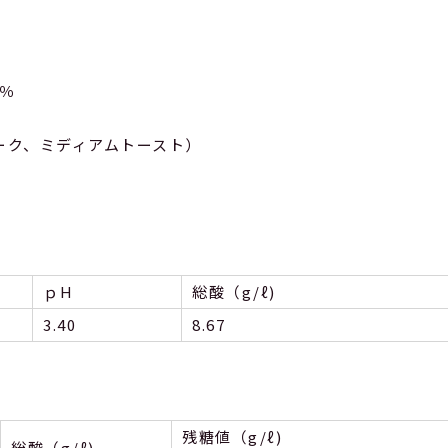
％
ーク、ミディアムトースト）
ｐH
総酸（g/ℓ)
3.40
8.67
残糖値（g/ℓ)
総酸（g/ℓ)