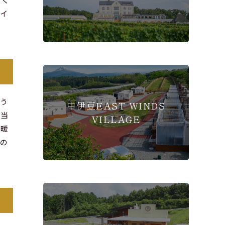
ワイ
よう
中伊豆EAST WINDS
口当
VILLAGE
温暖
ルの