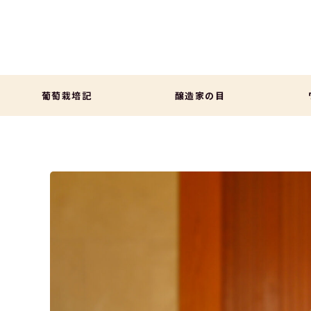
葡萄栽培記
醸造家の目