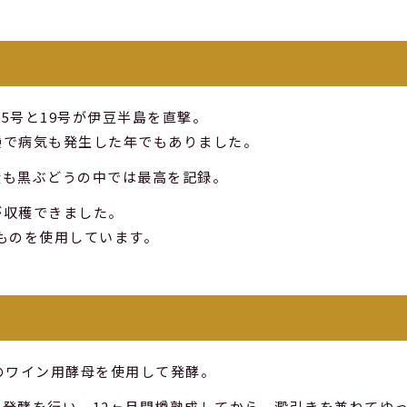
15号と19号が伊豆半島を直撃。
種で病気も発生した年でもありました。
度も黒ぶどうの中では最高を記録。
が収穫できました。
のものを使用しています。
のワイン用酵母を使用して発酵。
発酵を行い、12ヶ月間樽熟成してから、澱引きを兼ねてゆ