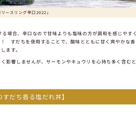
リースリング辛口2022」
グする場合、辛口なので甘味よりも塩味の方が調和を感じやす
り！ すだちを使用することで、酸味とともに甘く爽やかな香
衡します。
きく影響しませんが、サーモンやキュウリを心持ち多く含む
のすだち香る塩だれ丼】