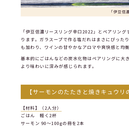
「伊豆信濃
「伊豆信濃リースリング辛口2022」とペアリン
ります。ガラスープで作る塩だれはまさにぴった
も加わり、ワインの甘やかなアロマや爽快感と均
基本的にごはんなどの炭水化物はペアリングに大
より味わいに深みが感じられます。
【サーモンのたたきと焼きキュウリ
【材料】（2人分）
ごはん 軽く2杯
サーモン 90～100gの冊を2本