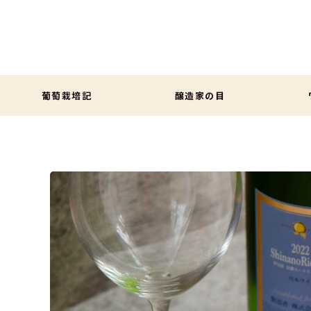
葡萄栽培記
醸造家の目