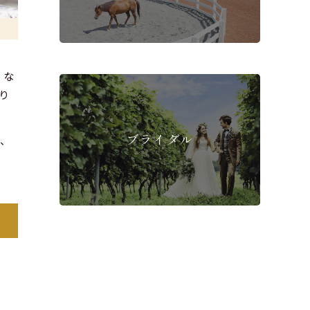
くな
り
ブライダル
と、